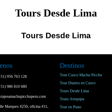
Tours Desde Lima
Tours Desde Lima
enos
Destinos
Tour Cusco Machu Picchu
+51) 956 763 128
Tour Diarios en Cusco
+51) 986 810 680
Tours Desde Lima
viajesamachupicchuperu.com
Tours Arequipa
lle Marquez #250, oficina #11,
Tour en Puno