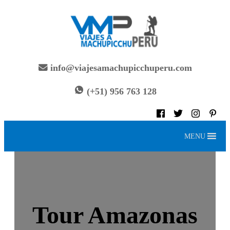
Saltar
al
contenido
info@viajesamachupicchuperu.com
(+51) 956 763 128
MENU
Tour Amazonas