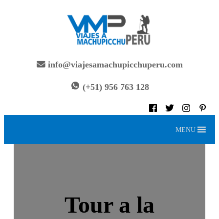
Saltar
al
contenido
info@viajesamachupicchuperu.com
(+51) 956 763 128
MENU
Tour a la