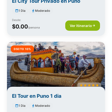
El City Tour Privado en Puno
1 Dia
Moderado
Desde:
$0.00
Ver Itinerario
/persona
DSCTO 10%
El Tour en Puno 1 dia
1 Dia
Moderado