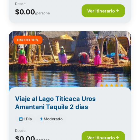
Desde:
$0.00
Ver Itinerario
/persona
DSCTO 10%
Viaje al Lago Titicaca Uros
Amantani Taquile 2 dias
1 Dia
Moderado
Desde:
$0.00
Ver Itinerario
/persona