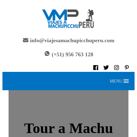
Saltar
al
contenido
info@viajesamachupicchuperu.com
(+51) 956 763 128
MENU
Tour a Machu