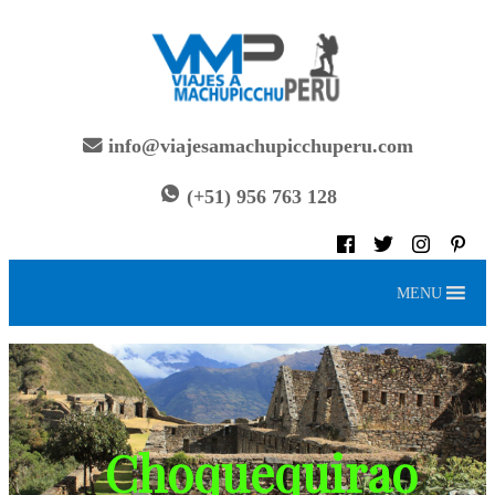
info@viajesamachupicchuperu.com
(+51) 956 763 128
MENU
Choquequirao