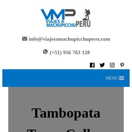
Saltar
al
contenido
info@viajesamachupicchuperu.com
(+51) 956 763 128
MENU
Tambopata