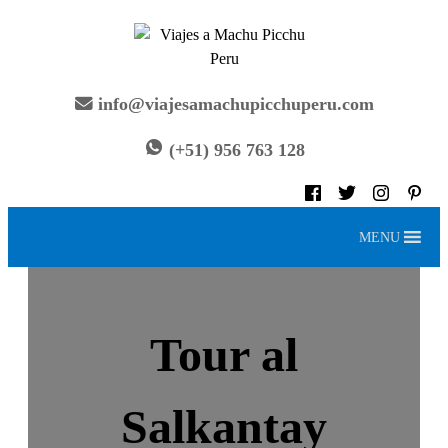
Saltar
al
contenido
info@viajesamachupicchuperu.com
(+51) 956 763 128
MENU
Tour al
Salkantay