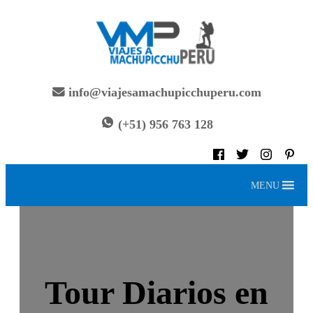
Saltar
al
contenido
info@viajesamachupicchuperu.com
(+51) 956 763 128
MENU
Tour Diarios en